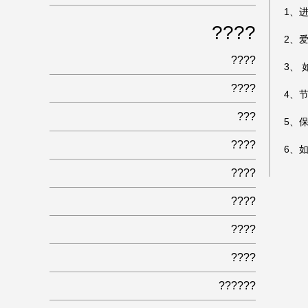
1、
????
2
、
????
3、
????
4、
???
5、
????
6、
????
????
????
????
??????