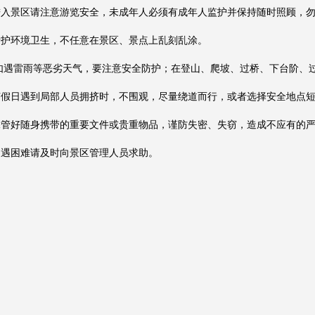
进入景区请注意游览安全，未成年人必须有成年人监护并保持随时照顾，
爱护环境卫生，
不任意在景区、景点上乱刻乱涂。
 如遇雷雨等恶劣天气，要注意安全防护；在登山、爬坡、过桥、下台阶、
节假日遇到局部人员拥挤时，不围观，尽量绕道而行，或者选择安全地点
保管好随身携带的重要文件或贵重物品，谨防失密、失窃，造成不应有的
如遇困难请及时向景区管理人员求助。