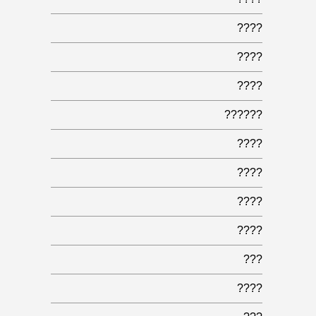
????
????
????
??????
????
????
????
????
???
????