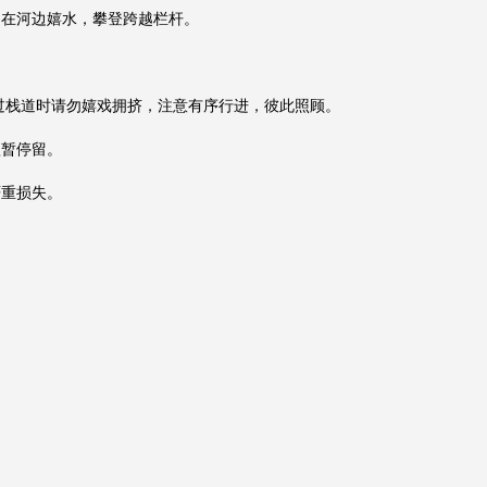
勿在河边嬉水，攀登跨越栏杆。
过栈道时请勿嬉戏拥挤，注意有序行进，彼此照顾。
短暂停留。
严重损失。