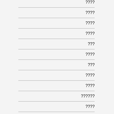
????
????
????
????
???
????
???
????
????
??????
????