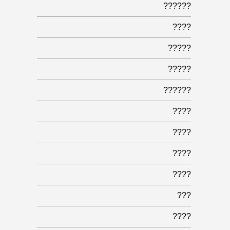
??????
????
?????
?????
??????
????
????
????
????
???
????