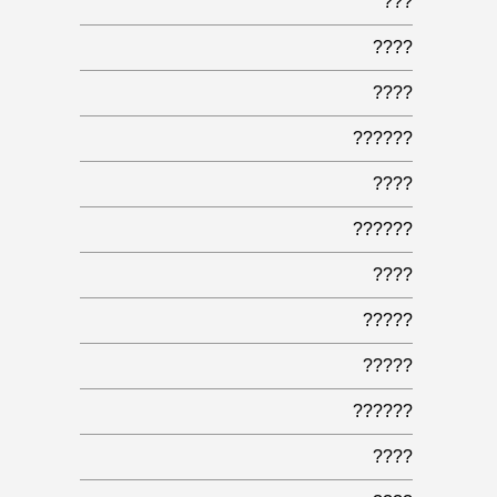
???
????
????
??????
????
??????
????
?????
?????
??????
????