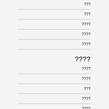
???
???
????
????
????
????
????
????
???
????
????