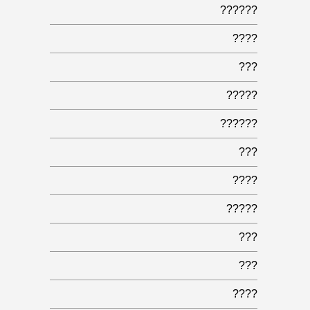
??????
????
???
?????
??????
???
????
?????
???
???
????